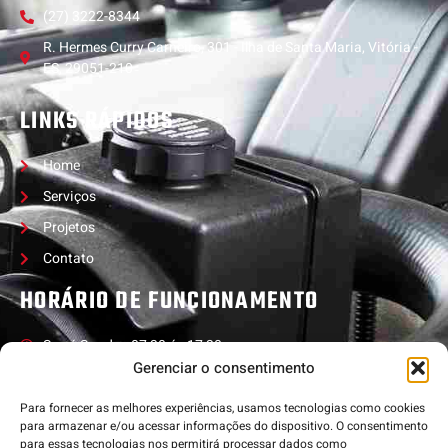
(27) 3222-8344
R. Hermes Curry Carneiro, 301 - Ilha de Santa Maria, Vitória -
ES, 29051-210
LINKS RÁPIDOS
Home
Serviços
Projetos
Contato
HORÁRIO DE FUNCIONAMENTO
Seg á Sex das 07:30 ás 17:30
Gerenciar o consentimento
Nossa equipe de suporte está disponível 24hrs por dia, nos 7 dias
da semana para responder
Para fornecer as melhores experiências, usamos tecnologias como cookies
para armazenar e/ou acessar informações do dispositivo. O consentimento
às suas necessidades.
para essas tecnologias nos permitirá processar dados como