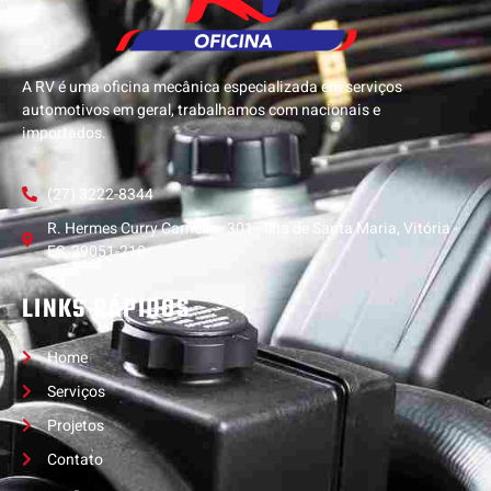
A RV é uma oficina mecânica especializada em serviços
automotivos em geral, trabalhamos com nacionais e
importados.
(27) 3222-8344
R. Hermes Curry Carneiro, 301 - Ilha de Santa Maria, Vitória -
ES, 29051-210
LINKS RÁPIDOS
Home
Serviços
Projetos
Contato